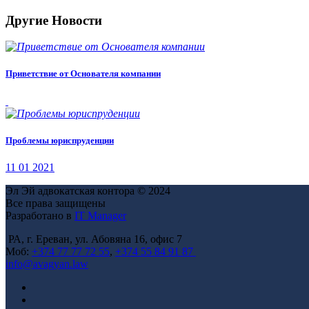
Другие Новости
Приветствие от Основателя компании
Проблемы юриспруденции
11 01 2021
Эл Эй адвокатская контора © 2024
Все права защищены
Разработано в
IT Manager
РА, г. Ереван, ул. Абовяна 16, офис 7
Моб:
+374 77 77 72 55
,
+374 55 84 91 87
info@avagyan.law