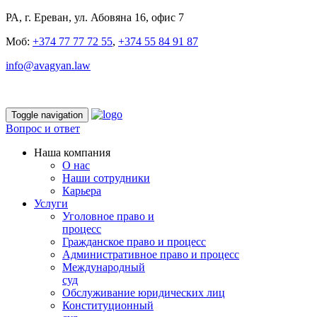
РА, г. Ереван, ул. Абовяна 16, офис 7
Моб:
+374 77 77 72 55
,
+374 55 84 91 87
info@avagyan.law
Toggle navigation
Вопрос и ответ
Наша компания
О нас
Наши сотрудники
Карьера
Услуги
Уголовное право и
процесс
Гражданское право и процесс
Административное право и процесс
Международный
суд
Обслуживание юридических лиц
Конституционный