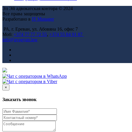
Эл Эй адвокатская контора © 2024
Все права защищены
Разработано в
IT Manager
РА, г. Ереван, ул. Абовяна 16, офис 7
Моб:
+374 77 77 72 55
,
+374 55 84 91 87
info@avagyan.law
×
Заказать звонок