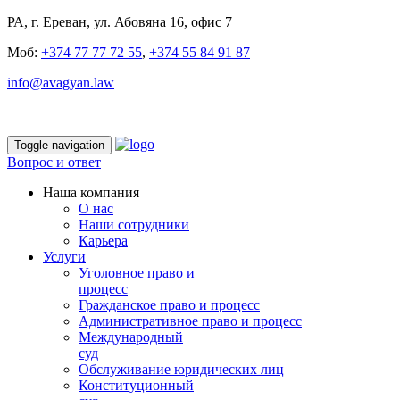
РА, г. Ереван, ул. Абовяна 16, офис 7
Моб:
+374 77 77 72 55
,
+374 55 84 91 87
info@avagyan.law
Toggle navigation
Вопрос и ответ
Наша компания
О нас
Наши сотрудники
Карьера
Услуги
Уголовное право и
процесс
Гражданское право и процесс
Административное право и процесс
Международный
суд
Обслуживание юридических лиц
Конституционный