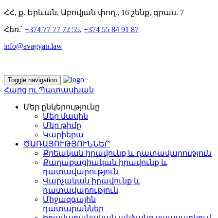
ՀՀ, ք. Երևան, Աբովյան փող., 16 շենք, գրաս. 7
Հեռ.՝
+374 77 77 72 55
,
+374 55 84 91 87
info@avagyan.law
Toggle navigation
Հարց ու Պատասխան
Մեր ընկերությունը
Մեր մասին
Մեր թիմը
Կարիերա
ԾԱՌԱՅՈՒԹՅՈՒՆՆԵՐ
Քրեական իրավունք և դատավարություն
Քաղաքացիական իրավունք և
դատավարություն
Վարչական իրավունք և
դատավարություն
Միջազգային
դատարաններ
Իրավաբանական անձանց սպասարկում