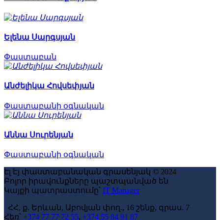
Ելենա Սարգսյան
Փաստաբան
Անժելիկա Հովսեփյան
Փաստաբանի օգնական
Աննա Սուրենյան
Փաստաբանի օգնական
Էլ Էյ փաստաբանական գրասենյակ
©
2024
Բոլոր իրավունքները պաշտպանված են
Կայքի պատրաստումը՝
IT Manager
ՀՀ, ք. Երևան, Աբովյան փող., 16 շենք, գրաս. 7
Հեռ՝
+374 77 77 72 55
,
+374 55 84 91 87