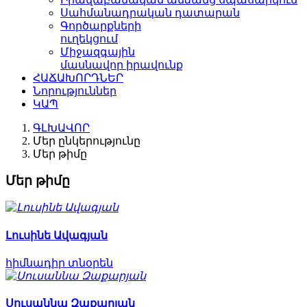
Սահմանադրական դատարան
Գործարքների
ուղեկցում
Միջազգային
մասնավոր իրավունք
ՀԱՃԱԽՈՐԴՆԵՐ
Նորություններ
ԿԱՊ
ԳԼԽԱՎՈՐ
Մեր ընկերությունը
Մեր թիմը
Մեր թիմը
Լուսինե Ավագյան
հիմնադիր տնօրեն
Սուսաննա Զաքարյան